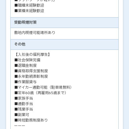
■フットワークが軽い方
■職種未経験歓迎
■業種未経験歓迎
受動喫煙対策
敷地内喫煙可能場所あり
その他
【入社後の福利厚生】
■社会保険完備
■退職金制度
■資格取得支援制度
■永年勤続表彰制度
■作業服貸与
■マイカー通勤可能（駐車場無料）
■定年60歳（再雇用65歳まで）
■家族手当
■通勤手当
■残業手当
■副業可
■時短勤務制度あり
ーーー