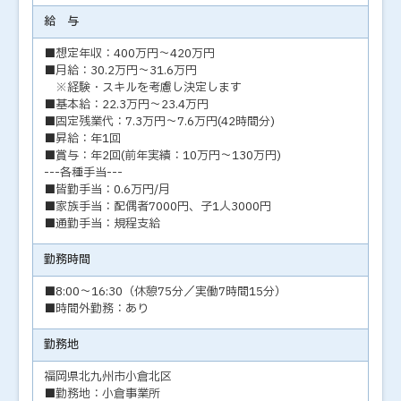
給 与
■想定年収：400万円～420万円
■月給：30.2万円～31.6万円
※経験・スキルを考慮し決定します
■基本給：22.3万円～23.4万円
■固定残業代：7.3万円～7.6万円(42時間分)
■昇給：年1回
■賞与：年2回(前年実績：10万円～130万円)
---各種手当---
■皆勤手当：0.6万円/月
■家族手当：配偶者7000円、子1人3000円
■通勤手当：規程支給
勤務時間
■8:00～16:30（休憩75分／実働7時間15分）
■時間外勤務：あり
勤務地
福岡県北九州市小倉北区
■勤務地：小倉事業所