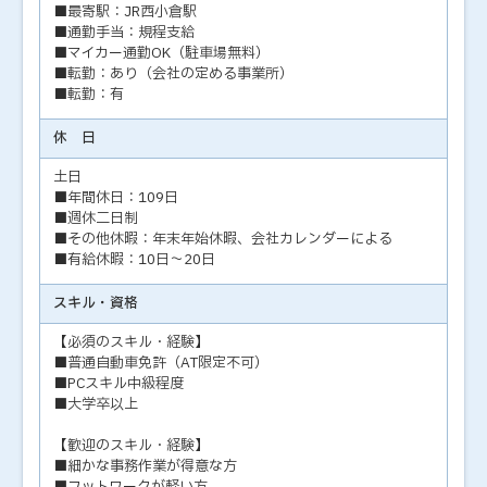
■最寄駅：JR西小倉駅
■通勤手当：規程支給
■マイカー通勤OK（駐車場無料）
■転勤：あり（会社の定める事業所）
■転勤：有
休 日
土日
■年間休日：109日
■週休二日制
■その他休暇：年末年始休暇、会社カレンダーによる
■有給休暇：10日～20日
スキル・資格
【必須のスキル・経験】
■普通自動車免許（AT限定不可）
■PCスキル中級程度
■大学卒以上
【歓迎のスキル・経験】
■細かな事務作業が得意な方