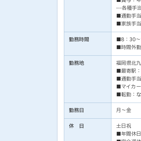
■賞与：年
---各種手当
■通勤手当
■家族手当
勤務時間
■8：30～
■時間外勤
勤務地
福岡県北
■最寄駅：
■通勤手当
■マイカー
■転勤：
勤務日
月～金
休 日
土日祝
■年間休日