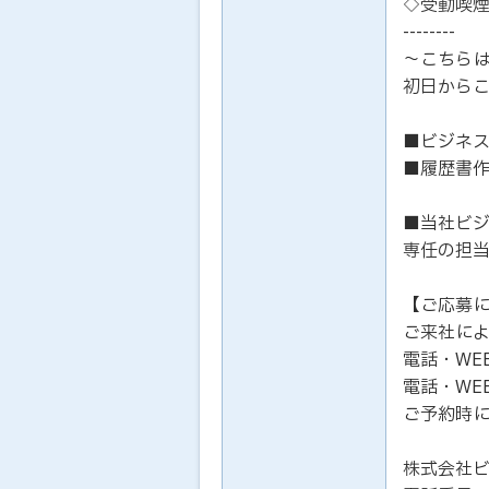
◇受動喫
--------
～こちら
初日から
■ビジネ
■履歴書
■当社ビ
専任の担
【ご応募
ご来社に
電話・WE
電話・WE
ご予約時
株式会社