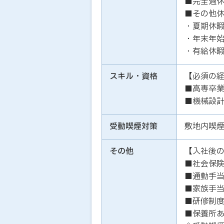
■完全週休
■その他
・夏期休
・年末年
・有給休
スキル・資格
【必須の
■高専卒
■機械設計
受動喫煙対策
敷地内喫
その他
【入社後
■社会保
■通勤手当
■家族手当
■研修制
■保養所