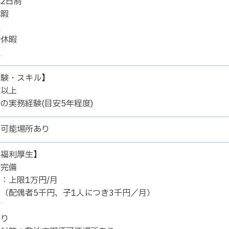
2日制
休暇
暇
始休暇
暇
経験・スキル】
業以上
の実務経験(目安5年程度)
煙可能場所あり
の福利厚生】
険完備
：上限1万円/月
（配偶者5千円、子1人につき3千円／月）
度
あり