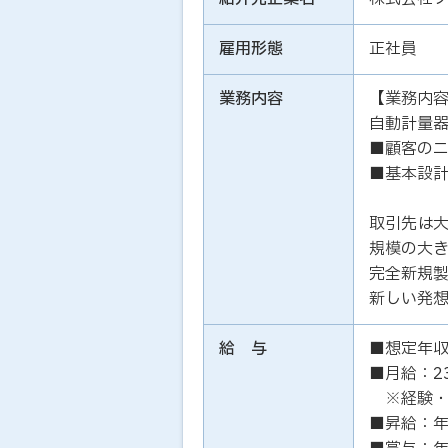
雇用形態
正社員
業務内容
【業務内
自動計量
■顧客のニ
■基本設計
取引先は
規模の大
完全新規
新しい発
給 与
■想定年収
■月給：2
※経験・
■昇給：年