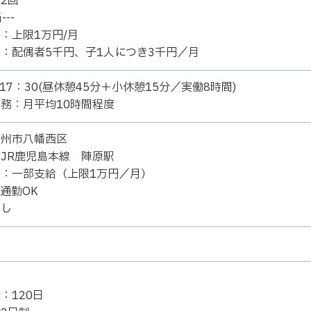
2回
---
：上限1万円/月
：配偶者5千円、子1人につき3千円／月
17：30(昼休憩45分＋小休憩15分／実働8時間)
務：月平均10時間程度
九州市八幡西区
JR鹿児島本線 陣原駅
：一部支給（上限1万円／月）
通勤OK
なし
：120日