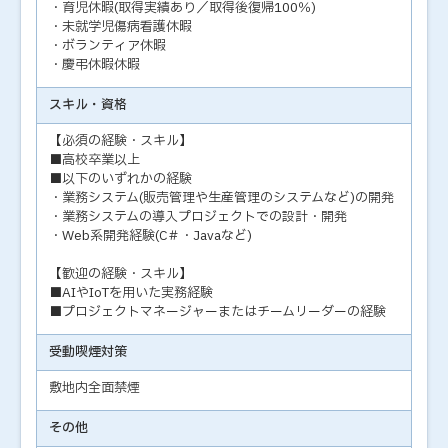
・育児休暇(取得実績あり／取得後復帰100％)
・未就学児傷病看護休暇
・ボランティア休暇
・慶弔休暇休暇
スキル・資格
【必須の経験・スキル】
■高校卒業以上
■以下のいずれかの経験
・業務システム(販売管理や生産管理のシステムなど)の開発
・業務システムの導入プロジェクトでの設計・開発
・Web系開発経験(C＃・Javaなど)
【歓迎の経験・スキル】
■AIやIoTを用いた実務経験
■プロジェクトマネージャーまたはチームリーダーの経験
受動喫煙対策
敷地内全面禁煙
その他