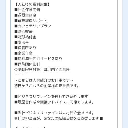
【入社後の福利厚生】
■社会保険完備
■退職金制度
■資格取得サポート
■カフェテリアプラン
■財形貯蓄
■財形給付金
■慶弔金
■保養所あり
■企業年金
■福利厚生代行サービスあり
■保険団体割引
◇受動喫煙対策：敷地内全面禁煙
--------
～こちらは人材紹介のお仕事です～
初日からこちらの企業様の正社員です。
■ビジネスリファインを通してご紹介します
■履歴書作成や面接アドバイス、同席もします。
■当社ビジネスリファインは人材紹介会社です。
専任の担当者が、あなたの転職活動をご支援します■