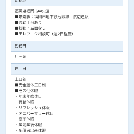
勤務地
福岡県福岡市中央区
■最寄駅：福岡市地下鉄七隈線 渡辺通駅
■通勤手当あり
■転勤：当面なし
■テレワーク相談可（週2日程度）
勤務日
月～金
休 日
土日祝
■完全週休二日制
■その他休暇
・年末年始休日
・有給休暇
・リフレッシュ休暇
・アニバーサリー休日
・夏季休暇
・産前産後休暇
・配偶者出産休暇