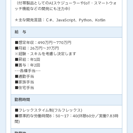
（付帯製品としてのAIスケジューラーやIoT・スマートウォ
ッチ機能などの開発にも注力中）
＊主な開発言語：Ｃ#、JavaScript、Python、Kotlin
給 与
■想定年収：490万円～770万円
■月給：26万円～37万円
※経験・スキルを考慮し決定します
■昇給：年1回
■賞与：年2回
---各種手当---
■通勤手当
■家族手当
■住宅手当
勤務時間
■フレックスタイム制(フルフレックス)
■標準的な労働時間8：50～17：40(休憩60分／実働7.83時
間)