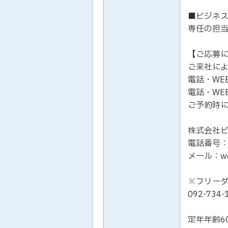
■ビジネ
専任の担
【ご応募
ご来社に
電話・WE
電話・WE
ご予約時
株式会社
電話番号：01
メール：work
※フリー
092-73
定年年齢6