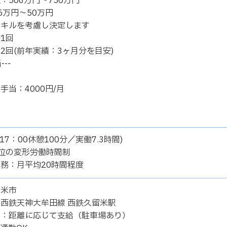
：506万円～750万円
5万円～50万円
スキルを考慮し決定します
1回
2回(前年実績：3ヶ月分を目安)
---
当
手当：4000円/月
当
当
17：00休憩100分／実働7.3時間)
位の変形労働時間制
務：月平均20時間程度
留米市
西鉄天神大牟田線 西鉄久留米駅
当：距離に応じて支給（駐車場あり）