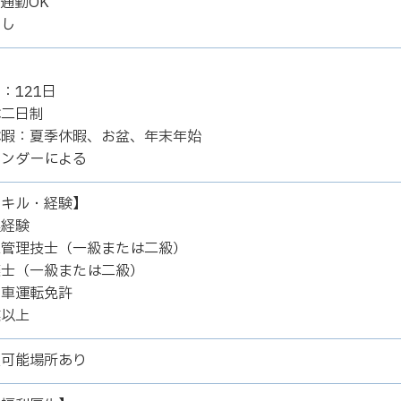
通勤OK
なし
：121日
休二日制
休暇：夏季休暇、お盆、年末年始
レンダーによる
スキル・経験】
理経験
工管理技士（一級または二級）
築士（一級または二級）
動車運転免許
業以上
煙可能場所あり