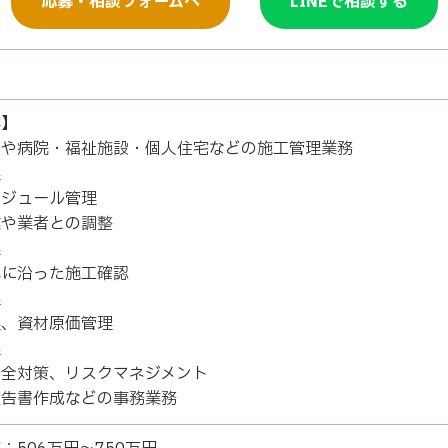
応募・相談フォームへ
LINEで相談する
容】
設や病院・福祉施設・個人住宅などの施工管理業務
理
ケジュール管理
業や業者との調整
理
準に沿った施工確認
理
理、資材原価管理
理
安全対策、リスクマネジメント
報告書作成などの事務業務