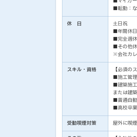
■マイカー
■転勤：
休 日
土日祝
■年間休日
■完全週
■その他
※会社カ
スキル・資格
【必須の
■施工管
■建築施
または建
■普通自
■高校卒
受動喫煙対策
屋外に喫