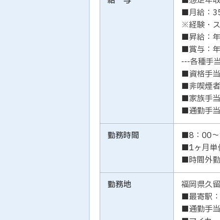
給 与
■想定年収
■月給：3
※経験・
■昇給：年
■賞与：年
---各種手当
■資格手
■非喫煙者
■家族手
■通勤手
勤務時間
■8：00～
■1ヶ月単
■時間外勤
勤務地
福岡県久
■最寄駅：
■通勤手