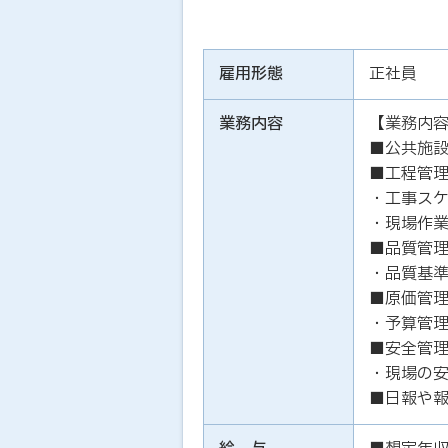
雇用形態
正社員
業務内容
【業務内
■公共施
■工程管
・工事ス
・現場作
■品質管
・品質基
■原価管
・予算管
■安全管
・現場の
■日報や