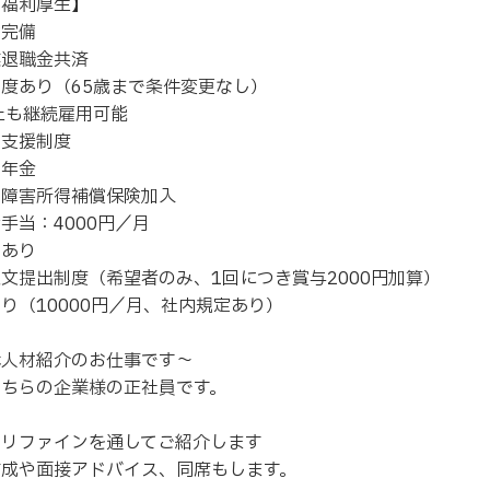
の福利厚生】
険完備
業退職金共済
度あり（65歳まで条件変更なし）
上も継続雇用可能
得支援制度
出年金
期障害所得補償保険加入
手当：4000円／月
当あり
文提出制度（希望者のみ、1回につき賞与2000円加算）
り（10000円／月、社内規定あり）
は人材紹介のお仕事です～
こちらの企業様の正社員です。
スリファインを通してご紹介します
作成や面接アドバイス、同席もします。