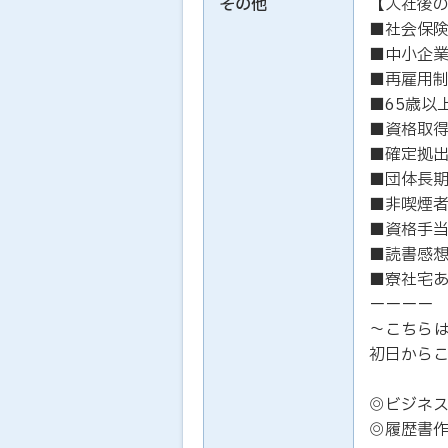
その他
【入社後
■社会保
■中小企
■再雇用制
■65歳以
■資格取
■確定拠
■団体長
■非喫煙者
■資格手
■読書感想
■寮社宅あ
ーーーー
～こちら
初日から
◎ビジネ
◎履歴書