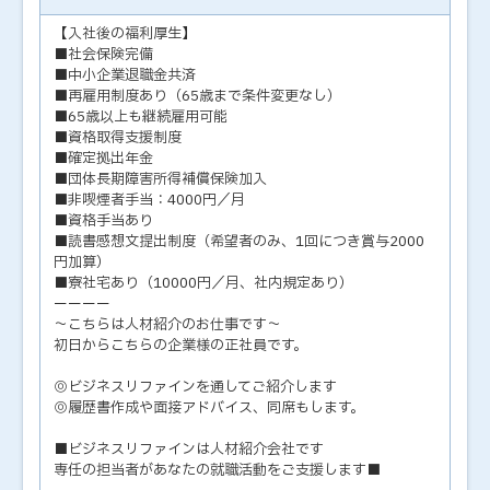
【入社後の福利厚生】
■社会保険完備
■中小企業退職金共済
■再雇用制度あり（65歳まで条件変更なし）
■65歳以上も継続雇用可能
■資格取得支援制度
■確定拠出年金
■団体長期障害所得補償保険加入
■非喫煙者手当：4000円／月
■資格手当あり
■読書感想文提出制度（希望者のみ、1回につき賞与2000
円加算）
■寮社宅あり（10000円／月、社内規定あり）
ーーーー
～こちらは人材紹介のお仕事です～
初日からこちらの企業様の正社員です。
◎ビジネスリファインを通してご紹介します
◎履歴書作成や面接アドバイス、同席もします。
■ビジネスリファインは人材紹介会社です
専任の担当者があなたの就職活動をご支援します■