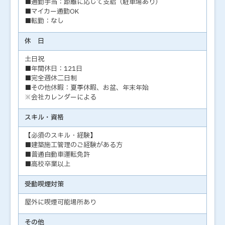
■通勤手当：距離に応じて支給（駐車場あり）
■マイカー通勤OK
■転勤：なし
休 日
土日祝
■年間休日：121日
■完全週休二日制
■その他休暇：夏季休暇、お盆、年末年始
※会社カレンダーによる
スキル・資格
【必須のスキル・経験】
■建築施工管理のご経験がある方
■普通自動車運転免許
■高校卒業以上
受動喫煙対策
屋外に喫煙可能場所あり
その他