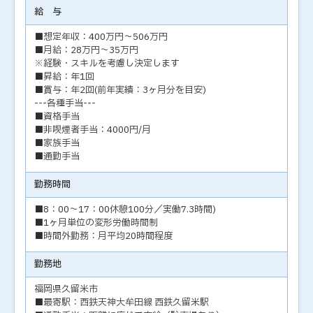
給 与
■想定年収：400万円～506万円
■月給：28万円～35万円
※経験・スキルを考慮し決定します
■昇給：年1回
■賞与：年2回(前年実績：3ヶ月分を目安)
---各種手当---
■資格手当
■非喫煙者手当：4000円/月
■家族手当
■通勤手当
勤務時間
■8：00～17：00休憩100分／実働7.3時間)
■1ヶ月単位の変形労働時間制
■時間外勤務：月平均20時間程度
勤務地
福岡県久留米市
■最寄駅：西鉄天神大牟田線 西鉄久留米駅