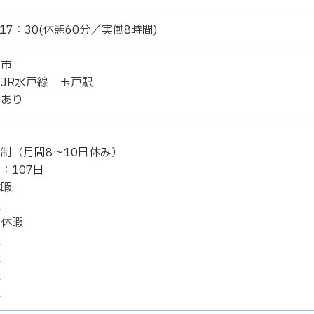
17：30(休憩60分／実働8時間)
西市
JR水戸線 玉戸駅
当あり
制（月間8～10日休み）
：107日
休暇
暇
後休暇
暇
暇
暇
暇