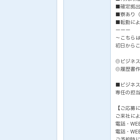
■確定拠
■寮あり
■転勤に
ーーー
～こちら
初日から
◎ビジネ
◎履歴書
■ビジネ
専任の担
【ご応募
ご来社に
電話・WE
電話・WE
ご予約時