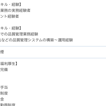
スキル・経験】
理業務の実務経験者
メント経験者
スキル・経験】
場での品質管理業務経験
001などの品質管理システムの構築〜運用経験
禁煙
の福利厚生】
険完備
当
当
任手当
蓄制度
舞金
短勤務制度