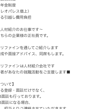
出年金制度
（レオパレス借上）
よる引越し費用負担
は人材紹介のお仕事です～
こちらの企業様の正社員です。
スリファインを通してご紹介します
作成や面接アドバイス、同席もします。
スリファインは人材紹介会社です
当者があなたの就職活動をご支援します■
について】
よる登録・面談だけでなく、
B面談も行っております。
B面談になる場合、
に、担当よりご連絡させていただきます。