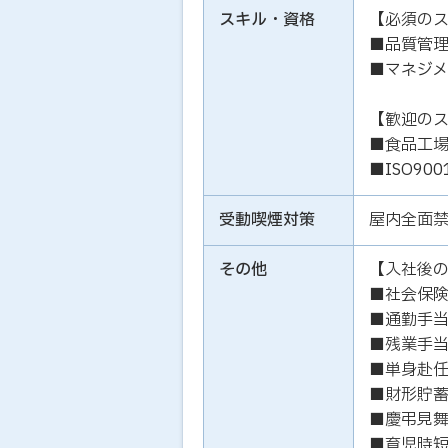
スキル・資格
【必須の
■品質管
■マネジ
【歓迎の
■食品工
■ISO9
受動喫煙対策
屋内全面
その他
【入社後
■社会保
■通勤手
■残業手
■単身赴
■財形貯
■慶弔見
■育児時