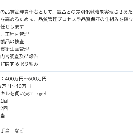
門の品質管理責任者として、競合との差別化戦略を実現させるた
度を高めるために、品質管理プロセスや品質保証の仕組みを確
お任せします
理、工程内管理
、製品の検査
品質衛生面管理
ム内容調査及び報告
防に関する取り組み
：400万円～600万円
6万円～40万円
スキルを伺い決定します
1回
2回
手当
当
任手当 など