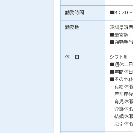
勤務時間
■8：30～
勤務地
茨城県筑
■最寄駅：
■通勤手
休 日
シフト制
■週休二日
■年間休日
■その他
・有給休
・産前産
・育児休
・介護休
・結婚休
・忌引休