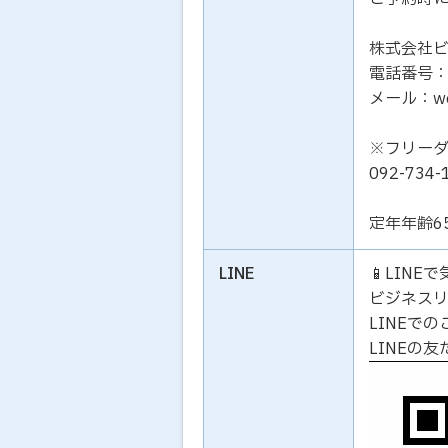
株式会社
電話番号：01
メール：work
※フリー
092-73
定年年齢6
LINE
📱LIN
ビジネス
LINEで
LINEの