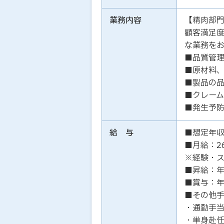
業務内容
【精肉部
顧客満足
な業務を
■品質管
■原材料
■製品の
■クレー
■発生予
給 与
■想定年収
■月給：2
※経験・
■昇給：年
■賞与：年
■その他
・通勤手
・単身赴