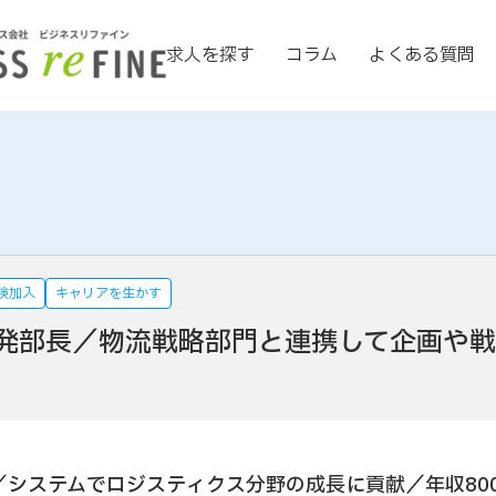
求人を探す
コラム
よくある質問
険加入
キャリアを生かす
発部長／物流戦略部門と連携して企画や
／システムでロジスティクス分野の成長に貢献／年収80