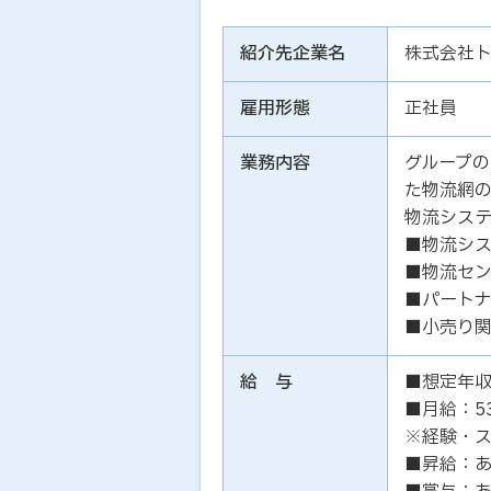
紹介先企業名
株式会社
雇用形態
正社員
業務内容
グループ
た物流網
物流シス
■物流シ
■物流セ
■パート
■小売り
給 与
■想定年収：
■月給：5
※経験・
■昇給：