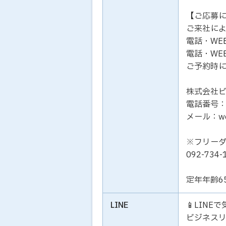
【ご応募
ご来社に
電話・WE
電話・WE
ご予約時
株式会社
電話番号：01
メール：work
※フリー
092-73
定年年齢6
LINE
📱LIN
ビジネス