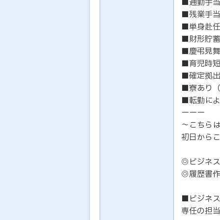
■通勤手
■残業手
■単身赴
■財形貯
■慶弔見
■育児時
■確定拠
■寮あり
■転勤に
ーーー
～こちら
初日から
◎ビジネ
◎履歴書
■ビジネ
専任の担