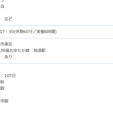
あり
手当
当
当 など
17：30(休憩60分／実働8時間)
岡市東区
JR福北ゆたか線 柚須駅
当：あり
：107日
日制
休暇
暇
後休暇
暇