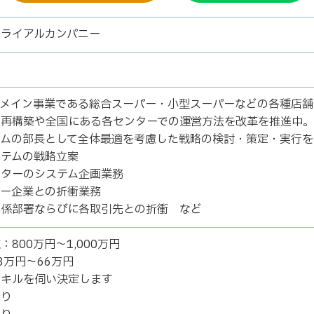
トライアルカンパニー
のメイン事業である総合スーパー・小型スーパーなどの各種店舗
の再構築や全国にある各センターでの運営方法を改革を推進中。
テムの部長として全体最適を考慮した戦略の検討・策定・実行を
ステムの戦略立案
ンターのシステム企画業務
ナー企業との折衝業務
関係部署ならびに各取引先との折衝 など
800万円～1,000万円
3万円～66万円
スキルを伺い決定します
あり