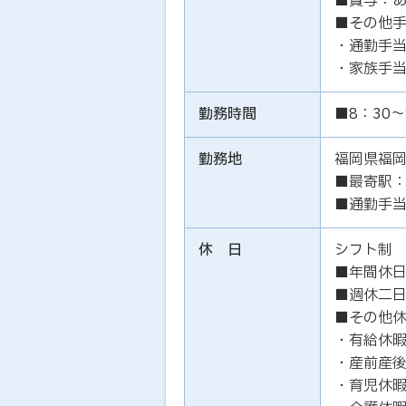
■賞与：
■その他
・通勤手
・家族手
勤務時間
■8：30～
勤務地
福岡県福
■最寄駅：
■通勤手
休 日
シフト制
■年間休日
■週休二
■その他
・有給休
・産前産
・育児休