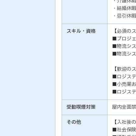
・介護休
・結婚休
・忌引休
スキル・資格
【必須の
■プロジ
■物流シ
■物流シ
【歓迎の
■ロジス
■小売業
■ロジス
受動喫煙対策
屋内全面
その他
【入社後
■社会保