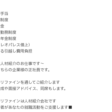
当
当
任手当
蓄制度
舞金
短勤務制度
出年金制度
（レオパレス借上）
よる引越し費用負担
は人材紹介のお仕事です～
こちらの企業様の正社員です。
スリファインを通してご紹介します
作成や面接アドバイス、同席もします。
スリファインは人材紹介会社です
当者があなたの就職活動をご支援します■