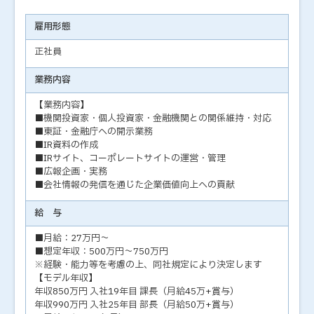
雇用形態
正社員
業務内容
【業務内容】
■機関投資家・個人投資家・金融機関との関係維持・対応
■東証・金融庁への開示業務
■IR資料の作成
■IRサイト、コーポレートサイトの運営・管理
■広報企画・実務
■会社情報の発信を通じた企業価値向上への貢献
給 与
■月給：27万円～
■想定年収：500万円～750万円
※経験・能力等を考慮の上、同社規定により決定します
【モデル年収】
年収850万円 入社19年目 課長（月給45万+賞与）
年収990万円 入社25年目 部長（月給50万+賞与）