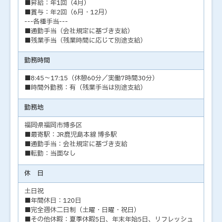
■昇給：年1回（4月）
■賞与：年2回（6月・12月）
---各種手当---
■通勤手当（会社規定に基づき支給）
■残業手当（残業時間に応じて別途支給）
勤務時間
■8:45～17:15（休憩60分／実働7時間30分）
■時間外勤務：有（残業手当は別途支給）
勤務地
福岡県福岡市博多区
■最寄駅：JR鹿児島本線 博多駅
■通勤手当：会社規定に基づき支給
■転勤：当面なし
休 日
土日祝
■年間休日：120日
■完全週休二日制（土曜・日曜・祝日）
■その他休暇：夏季休暇5日、年末年始5日、リフレッシュ