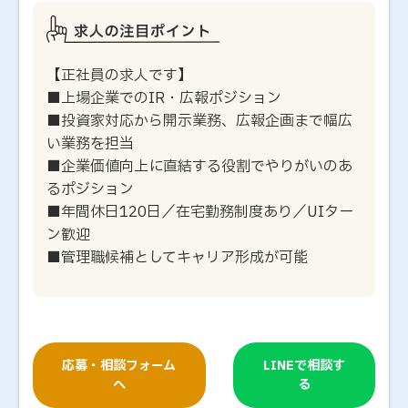
【正社員の求人です】
■上場企業でのIR・広報ポジション
■投資家対応から開示業務、広報企画まで幅広
い業務を担当
■企業価値向上に直結する役割でやりがいのあ
るポジション
■年間休日120日／在宅勤務制度あり／UIター
ン歓迎
■管理職候補としてキャリア形成が可能
応募・相談フォーム
LINEで相談す
へ
る