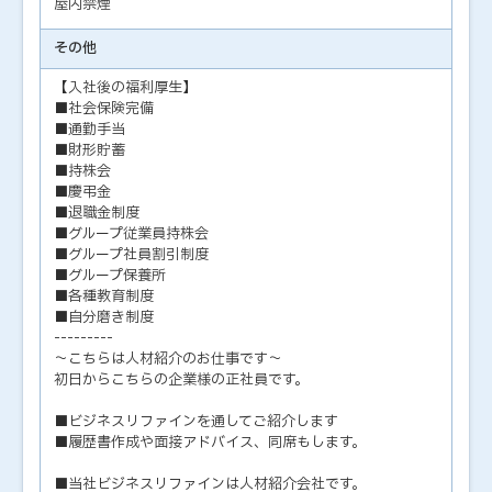
屋内禁煙
その他
【入社後の福利厚生】
■社会保険完備
■通勤手当
■財形貯蓄
■持株会
■慶弔金
■退職金制度
■グループ従業員持株会
■グループ社員割引制度
■グループ保養所
■各種教育制度
■自分磨き制度
---------
～こちらは人材紹介のお仕事です～
初日からこちらの企業様の正社員です。
■ビジネスリファインを通してご紹介します
■履歴書作成や面接アドバイス、同席もします。
■当社ビジネスリファインは人材紹介会社です。