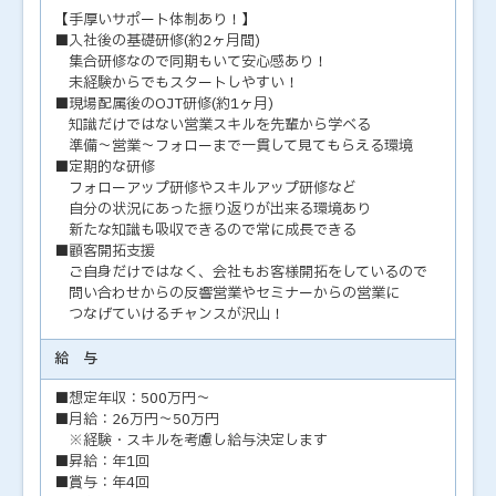
【手厚いサポート体制あり！】
■入社後の基礎研修(約2ヶ月間)
集合研修なので同期もいて安心感あり！
未経験からでもスタートしやすい！
■現場配属後のOJT研修(約1ヶ月)
知識だけではない営業スキルを先輩から学べる
準備～営業～フォローまで一貫して見てもらえる環境
■定期的な研修
フォローアップ研修やスキルアップ研修など
自分の状況にあった振り返りが出来る環境あり
新たな知識も吸収できるので常に成長できる
■顧客開拓支援
ご自身だけではなく、会社もお客様開拓をしているので
問い合わせからの反響営業やセミナーからの営業に
つなげていけるチャンスが沢山！
給 与
■想定年収：500万円～
■月給：26万円～50万円
※経験・スキルを考慮し給与決定します
■昇給：年1回
■賞与：年4回