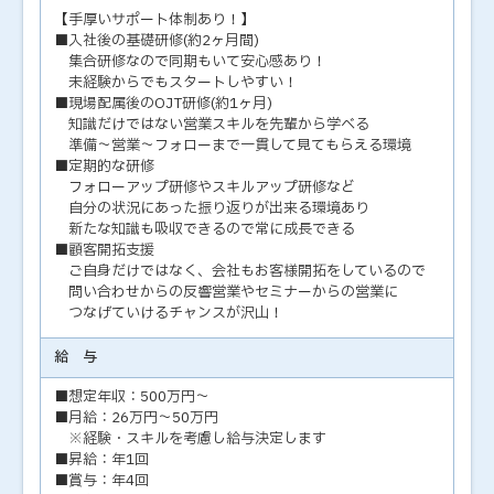
【手厚いサポート体制あり！】
■入社後の基礎研修(約2ヶ月間)
集合研修なので同期もいて安心感あり！
未経験からでもスタートしやすい！
■現場配属後のOJT研修(約1ヶ月)
知識だけではない営業スキルを先輩から学べる
準備～営業～フォローまで一貫して見てもらえる環境
■定期的な研修
フォローアップ研修やスキルアップ研修など
自分の状況にあった振り返りが出来る環境あり
新たな知識も吸収できるので常に成長できる
■顧客開拓支援
ご自身だけではなく、会社もお客様開拓をしているので
問い合わせからの反響営業やセミナーからの営業に
つなげていけるチャンスが沢山！
給 与
■想定年収：500万円～
■月給：26万円～50万円
※経験・スキルを考慮し給与決定します
■昇給：年1回
■賞与：年4回