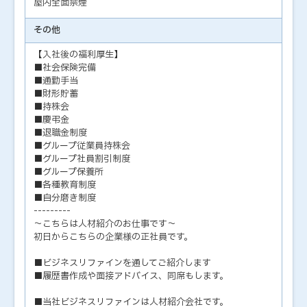
屋内全面禁煙
その他
【入社後の福利厚生】
■社会保険完備
■通勤手当
■財形貯蓄
■持株会
■慶弔金
■退職金制度
■グループ従業員持株会
■グループ社員割引制度
■グループ保養所
■各種教育制度
■自分磨き制度
---------
～こちらは人材紹介のお仕事です～
初日からこちらの企業様の正社員です。
■ビジネスリファインを通してご紹介します
■履歴書作成や面接アドバイス、同席もします。
■当社ビジネスリファインは人材紹介会社です。