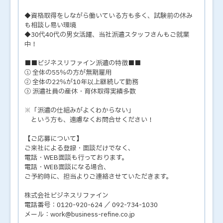
◆資格取得をしながら働いている方も多く、試験前の休み
も相談し易い環境
◆30代40代の男女活躍、当社派遣スタッフさんもご就業
中！
■■ビジネスリファイン派遣の特徴■■
① 全体の55％の方が無期雇用
② 全体の22％が10年以上継続して勤務
③ 派遣社員の産休・育休取得実績多数
※「派遣の仕組みがよくわからない」
という方も、遠慮なくお問合せください！
【ご応募について】
ご来社による登録・面談だけでなく、
電話・WEB面談も行っております。
電話・WEB面談になる場合、
ご予約時に、担当よりご連絡させていただきます。
株式会社ビジネスリファイン
電話番号：0120-920-624 ／ 092-734-1030
メール：work@business-refine.co.jp