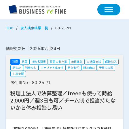
TOP
求人検索結果一覧
80-25-71
情報更新日：2026年7月24日
派遣
急募
複数名募集
長期のお仕事
土日休み
交通費支給
保険加入
駅ちか
残業なし
キャリアを生かす
男女歓迎
服装自由
子育て応援
中高支援
お仕事No：80-25-71
税理士法人で決算整理／freeeも使って時給
2,000円／週3日も可／チーム制で担当持たな
いから休み相談し易い
【時給2,000円】「決算整理」経験を活かす×クラウド会計