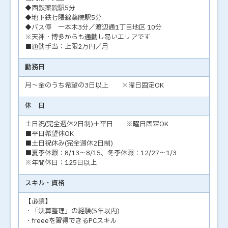
◆西鉄薬院駅5分
◆地下鉄七隈線薬院駅5分
◆バス停 一本木3分／渡辺通1丁目地区 10分
※天神・博多からも通勤し易いエリアです
■通勤手当：上限2万円／月
勤務日
月～金のうち希望の3日以上 ※曜日固定OK
休 日
土日祝(完全週休2日制)＋平日 ※曜日固定OK
■平日希望休OK
■土日祝休み(完全週休2日制)
■夏季休暇：8/13～8/15、冬季休暇：12/27～1/3
※年間休日：125日以上
スキル・資格
【必須】
・「決算整理」の経験(5年以内)
・freeeを習得できるPCスキル