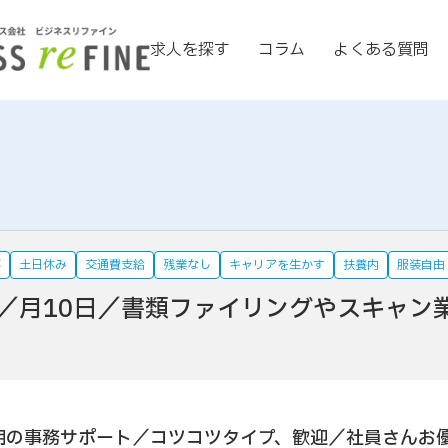
求人を探す
コラム
よくある質問
事
土日休み
交通費支給
残業なし
キャリアを生かす
扶養内
服装自由
／月10日／書類ファイリングやスキャン
長期の事務サポート／コツコツタイプ、歓迎／社員さんお