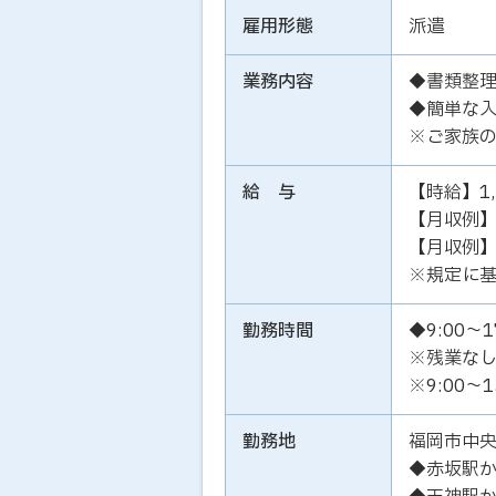
雇用形態
派遣
業務内容
◆書類整理
◆簡単な
※ご家族
給 与
【時給】1,
【月収例】1
【月収例】1
※規定に
勤務時間
◆9:00～1
※残業な
※9:00～
勤務地
福岡市中
◆赤坂駅か