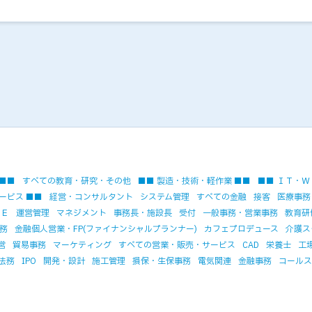
 ■■
すべての教育・研究・その他
■■ 製造・技術・軽作業 ■■
■■ ＩＴ・Ｗ
ービス ■■
経営・コンサルタント
システム管理
すべての金融
接客
医療事務
ＳＥ
運営管理
マネジメント
事務長・施設長
受付
一般事務・営業事務
教育研
務
金融個人営業・FP(ファイナンシャルプランナー)
カフェプロデュース
介護ス
営
貿易事務
マーケティング
すべての営業・販売・サービス
CAD
栄養士
工
法務
IPO
開発・設計
施工管理
損保・生保事務
電気関連
金融事務
コールス