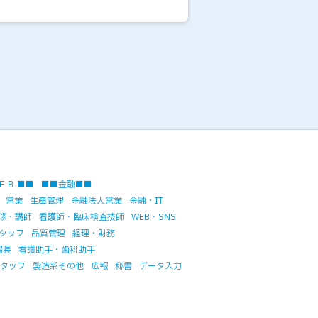
ＥＢ ■■
■■金融■■
営業
生産管理
金融法人営業
金融・IT
修・講師
看護師・臨床検査技師
WEB・SNS
タッフ
品質管理
経理・財務
場長
看護助手・歯科助手
タッフ
製造系その他
広報
秘書
データ入力