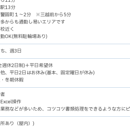
ら11分
駅13分
警固町１～2分 ※三越前から5分
博多からも通勤し易いエリアです
学校近く
勤OK(無料駐輪場あり)
ち、週3日
全週休2日制)＋平日希望休
他、平日2日はお休み(基本、固定曜日が休み)
暇・冬期休暇
験者
xcel操作
ン業務などが多いため、コツコツ書類処理をできるような方に
所あり（屋内）)