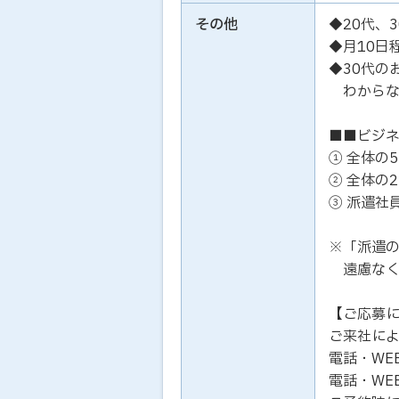
その他
◆20代、
◆月10日
◆30代の
わからな
■■ビジ
① 全体の
② 全体の
③ 派遣社
※「派遣
遠慮なく
【ご応募
ご来社に
電話・WE
電話・WE