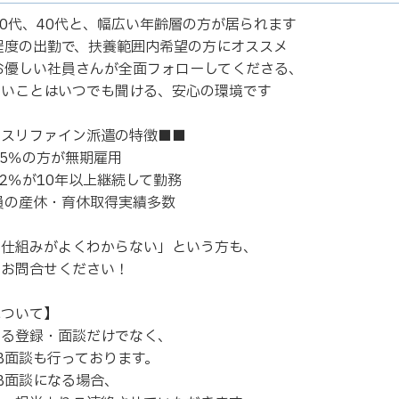
30代、40代と、幅広い年齢層の方が居られます
程度の出勤で、扶養範囲内希望の方にオススメ
お優しい社員さんが全面フォローしてくださる、
いことはいつでも聞ける、安心の環境です
ネスリファイン派遣の特徴■■
55％の方が無期雇用
22％が10年以上継続して勤務
員の産休・育休取得実績多数
の仕組みがよくわからない」という方も、
お問合せください！
について】
よる登録・面談だけでなく、
B面談も行っております。
B面談になる場合、