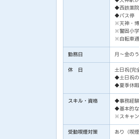
◆天神駅か
◆西鉄薬院
◆バス停 
※天神・
※警固小
※自転車通
勤務日
月～金のう
休 日
土日祝(完
◆土日祝の
◆夏季休
スキル・資格
◆事務経
◆基本的なE
※スキャ
受動喫煙対策
あり（喫煙