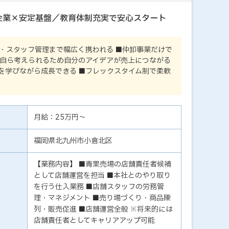
企業×安定基盤／教育体制充実で安心スタート
・スタッフ管理まで幅広く携われる ■仲卸事業だけで
を自ら考えられるため自分のアイデアが売上につながる
を学びながら成長できる ■フレックスタイム制で柔軟
月給：25万円～
福岡県北九州市小倉北区
【業務内容】 ■青果売場の店舗責任者候補
として店舗運営を担当 ■本社とのやり取り
を行う仕入業務 ■店舗スタッフの労務管
理・マネジメント ■売り場づくり・商品陳
列・販売促進 ■店舗運営全般 ※将来的には
店舗責任者としてキャリアアップ可能