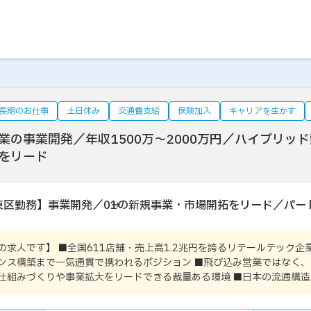
長期のお仕事
土日休み
交通費支給
保険加入
キャリアを生かす
業の事業開発／年収1500万～2000万円／ハイブリッ
をリード
東区勤務】事業開発／0→1の新規事業・市場開拓をリード／パ
の求人です】 ■全国611店舗・売上高1.2兆円を誇るリテールテック企
ンス構築まで一気通貫で携われるポジション ■飛び込み営業ではなく、
仕組みづくりや事業拡大をリードできる裁量ある環境 ■日本の流通構造