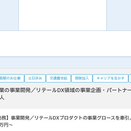
長期のお仕事
土日休み
交通費支給
保険加入
キャリアを生かす
業の事業開発／リテールDX領域の事業企画・パートナ
人
勤務】事業開発／リテールDXプロダクトの事業グロースを牽引
0万円～