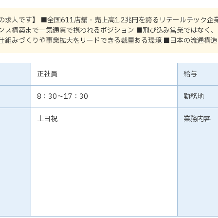
の求人です】 ■全国611店舗・売上高1.2兆円を誇るリテールテック企
ンス構築まで一気通貫で携われるポジション ■飛び込み営業ではなく、
仕組みづくりや事業拡大をリードできる裁量ある環境 ■日本の流通構造
正社員
給与
8：30～17：30
勤務地
土日祝
業務内容