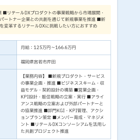
業 ■リテールDXプロダクトの事業戦略から市場展開・
パートナー企業との共創を通じて新規事業を推進 ■新
を変革するリテールDXに挑戦したい方におすすめ
月給：125万円～166.6万円
福岡県宮若市芹田
【業務内容】 ■新規プロダクト・サービス
の事業企画・推進 ■ビジネススキーム・収
益モデル・契約設計の構築 ■営業企画・
KPI設計・販促戦略の立案・実行 ■アライ
アンス戦略の立案および外部パートナーと
の協業推進 ■部門KGI・KPI管理、アクシ
ョンプラン策定 ■メンバー育成・マネジメ
ント ■リテールDXコンソーシアムを活用し
た共創プロジェクト推進