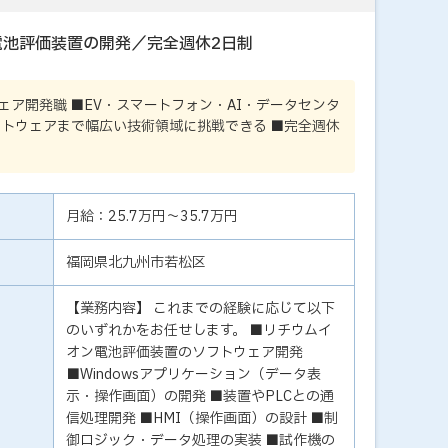
池評価装置の開発／完全週休2日制
ア開発職 ■EV・スマートフォン・AI・データセンタ
ソフトウェアまで幅広い技術領域に挑戦できる ■完全週休
月給：25.7万円～35.7万円
福岡県北九州市若松区
【業務内容】 これまでの経験に応じて以下
のいずれかをお任せします。 ■リチウムイ
オン電池評価装置のソフトウェア開発
■Windowsアプリケーション（データ表
示・操作画面）の開発 ■装置やPLCとの通
信処理開発 ■HMI（操作画面）の設計 ■制
御ロジック・データ処理の実装 ■試作機の