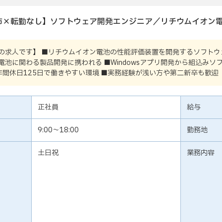
市×転勤なし】ソフトウェア開発エンジニア／リチウムイオン電
の求人です】 ■リチウムイオン電池の性能評価装置を開発するソフトウェ
電池に関わる製品開発に携われる ■Windowsアプリ開発から組込み
年間休日125日で働きやすい環境 ■実務経験が浅い方や第二新卒も歓迎
正社員
給与
9:00～18:00
勤務地
土日祝
業務内容