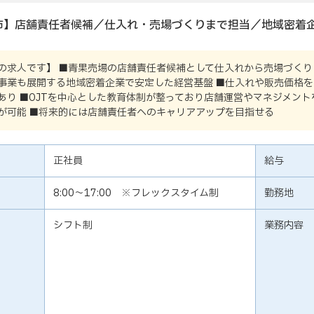
市】店舗責任者候補／仕入れ・売場づくりまで担当／地域密着
の求人です】 ■青果売場の店舗責任者候補として仕入れから売場づくり
事業も展開する地域密着企業で安定した経営基盤 ■仕入れや販売価格
あり ■OJTを中心とした教育体制が整っており店舗運営やマネジメント
が可能 ■将来的には店舗責任者へのキャリアアップを目指せる
正社員
給与
8:00～17:00 ※フレックスタイム制
勤務地
シフト制
業務内容